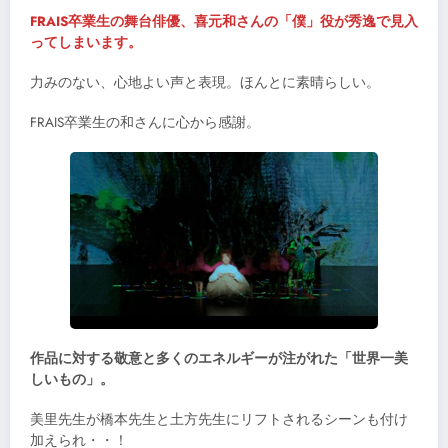
FRAIS卒業生の舞台俳優、喜元和さんの「僕」役が秀逸で見入
ってしまいます。
力みのない、心地よい声と表現。ほんとに素晴らしい。
FRAIS卒業生の和さんに心から感謝。
作品に対する敬意と多くのエネルギーが注がれた「世界一美
しいもの」。
美里先生が橋本先生と土方先生にリフトされるシーンも付け
加えられ・・！