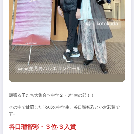
頑張る子たち大集合〜中学２・3年生の部！！
その中で健闘したFRAISの中学生、谷口瑠智彩と小倉彩葉で
す。
谷口瑠智彩・３位-３入賞