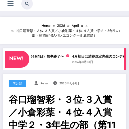
Home
2025
April
4
谷口瑠智彩・３位-３入賞／小倉彩葉・４位-４入賞中学２・3年生の
部（第11回NBAバレエコンクール鹿児島）
亘宏先生WS（4月1日）無事終了〜
4月初日は渋谷亘宏先生のコンテWS！
NEW!
6年4月1日
2026年3月31日
未分類
Reiko
2025年4月4日
谷口瑠智彩・３位-３入賞
／小倉彩葉・４位-４入賞
中学２・3年生の部（第11