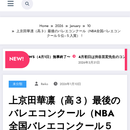
Home
2026
January
10
上京田華凛（高３）最後のバレエコンクール（NBA全国バレエコン
クール５位−５入賞）！
谷亘宏先生WS（4月1日）無事終了〜
4月初日は渋谷亘宏先生のコンテWS！
NEW!
26年4月1日
2026年3月31日
未分類
Reiko
2026年1月10日
上京田華凛（高３）最後の
バレエコンクール（NBA
全国バレエコンクール５