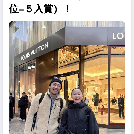
位−５入賞）！