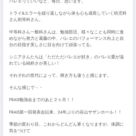
バレエっていいなと、毎日、思います。
トライ&エラーを繰り返しながら体も心も成長していく幼児科
さん初等科さん。
中等科さん一般科さんは、勉強部活、様々なことも同時に進
めながら努力と葛藤の中、バレエのパフォーマンス向上と自
分の目指す美しさに目を向けて頑張ってる。
シニアさんたちは「ただただバレエが好き」のバレエ愛が溢
れている純粋さが美しい！
それぞれの世代によって、輝き方も違うと感じます。
そんな感じで・・
FRAIS勉強会までのあと２ヶ月！！
FRAIS第一回発表会以来、24年ぶりの谷山サザンホール！！
季節の変わり目、これからどんどん寒くなりますが、体調に
気をつけて