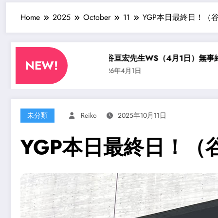
Home
2025
October
11
YGP本日最終日！（
演に・・？
渋谷亘宏先生WS（4月1日）無事終了〜
4
NEW!
2026年4月1日
20
未分類
Reiko
2025年10月11日
YGP本日最終日！