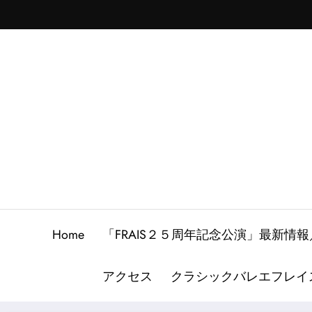
Skip
to
content
Home
「FRAIS２５周年記念公演」最新
アクセス
クラシックバレエフレイ