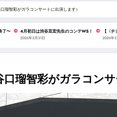
谷口瑠智彩がガラコンサートに出演します）
月初日は渋谷亘宏先生のコンテWS！
【〈チヨティア〉ライ
26年3月31日
2026年3月30日
（谷口瑠智彩がガラコン