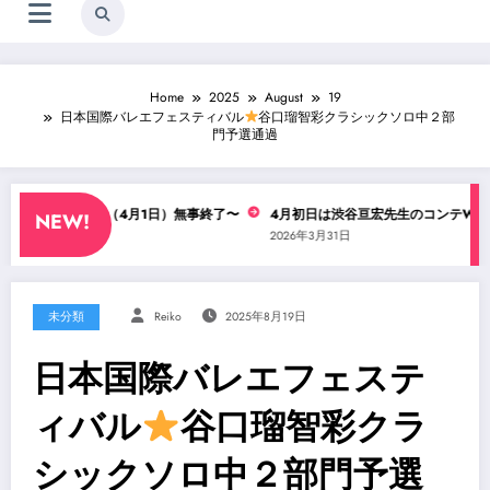
Home
2025
August
19
日本国際バレエフェスティバル
谷口瑠智彩クラシックソロ中２部
門予選通過
宏先生WS（4月1日）無事終了〜
4月初日は渋谷亘宏先生のコンテWS！
NEW!
4月1日
2026年3月31日
未分類
Reiko
2025年8月19日
日本国際バレエフェステ
ィバル
谷口瑠智彩クラ
シックソロ中２部門予選