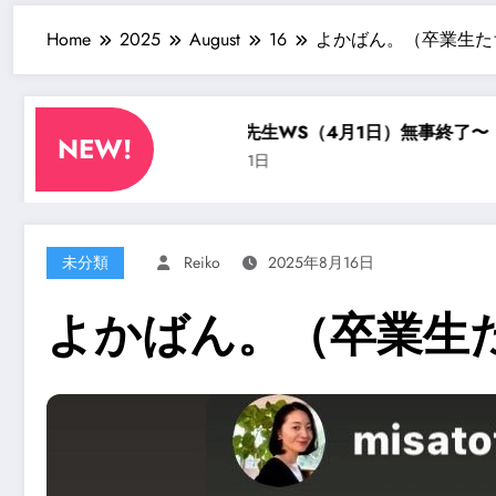
Home
2025
August
16
よかばん。（卒業生た
・？
渋谷亘宏先生WS（4月1日）無事終了〜
4月初日
NEW!
2026年4月1日
2026年3月
未分類
Reiko
2025年8月16日
よかばん。（卒業生た