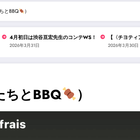
ちとBBQ
）
は渋谷亘宏先生のコンテWS！
【〈チヨティア〉ライブ情報＠
31日
2026年3月30日
ちとBBQ
）