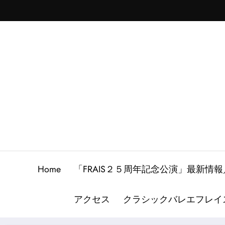
Skip
to
content
Home
「FRAIS２５周年記念公演」最新
アクセス
クラシックバレエフレイ