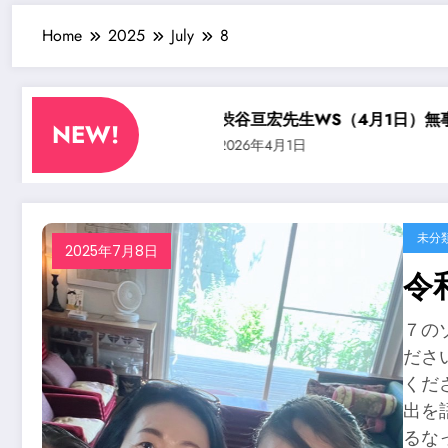
Home
2025
July
8
谷先生ソロ公演に・・？
渋谷亘宏先生WS（4月1日）無事
NEW!
2026年4月1日
未分
2025年7月8日
令
７の
ださ
くだ
出を
るな