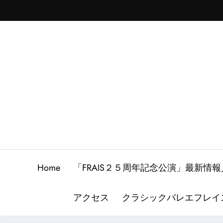
Skip
to
content
Home
「FRAIS２５周年記念公演」最新
アクセス
クラシックバレエフレイ