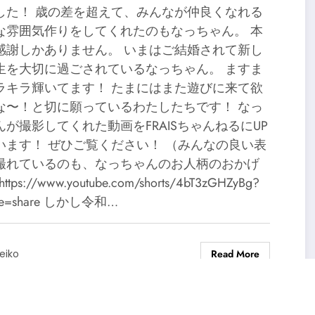
した！ 歳の差を超えて、みんなが仲良くなれる
な雰囲気作りをしてくれたのもなっちゃん。 本
感謝しかありません。 いまはご結婚されて新し
生を大切に過ごされているなっちゃん。 ますま
ラキラ輝いてます！ たまにはまた遊びに来て欲
な〜！と切に願っているわたしたちです！ なっ
んが撮影してくれた動画をFRAISちゃんねるにUP
います！ ぜひご覧ください！ （みんなの良い表
撮れているのも、なっちゃんのお人柄のおかげ
https://www.youtube.com/shorts/4bT3zGHZyBg?
ure=share しかし令和…
Read More
eiko