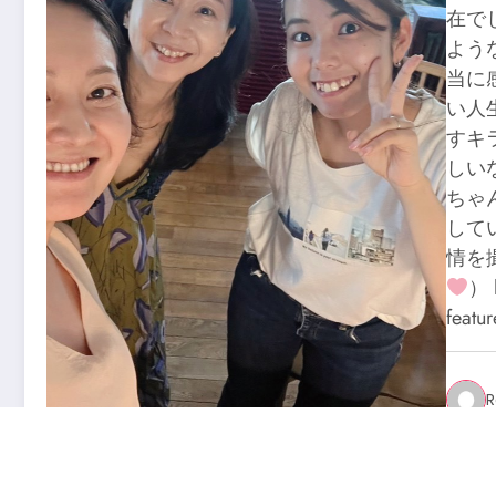
在で
よう
当に
い人
すキ
しい
ちゃ
して
情を
） 
feat
R