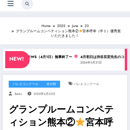
Home
2025
June
23
グランプルームコンペティション熊本②
宮本呼幸（中１）優秀賞
いただきました！
渋谷亘宏先生WS（4月1日）無事終了〜
4月初日は渋谷亘宏先生のコンテWS
NEW!
2026年4月1日
2026年3月31日
バレエコンクール
未分類
バレエコンクール
Reiko
2025年6月23日
グランプルームコンペテ
ィション熊本②
宮本呼