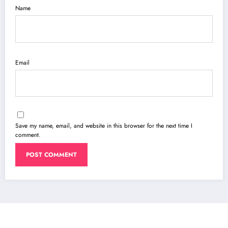
Name
Email
Save my name, email, and website in this browser for the next time I
comment.
NewsBlogger - Magazine & Blog
WordPress
Theme 2026 | Powered By
SpiceThemes