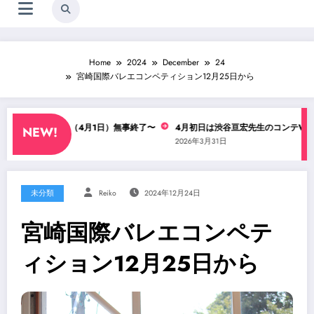
Home
2024
December
24
宮崎国際バレエコンペティション12月25日から
谷亘宏先生WS（4月1日）無事終了〜
4月初日は渋谷亘宏先生のコンテWS！
NEW!
026年4月1日
2026年3月31日
未分類
Reiko
2024年12月24日
宮崎国際バレエコンペテ
ィション12月25日から