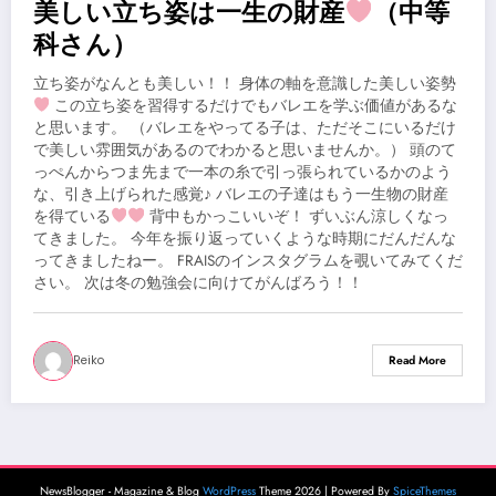
美しい立ち姿は一生の財産
（中等
科さん）
立ち姿がなんとも美しい！！ 身体の軸を意識した美しい姿勢
この立ち姿を習得するだけでもバレエを学ぶ価値があるな
と思います。 （バレエをやってる子は、ただそこにいるだけ
で美しい雰囲気があるのでわかると思いませんか。） 頭のて
っぺんからつま先まで一本の糸で引っ張られているかのよう
な、引き上げられた感覚♪ バレエの子達はもう一生物の財産
を得ている
背中もかっこいいぞ！ ずいぶん涼しくなっ
てきました。 今年を振り返っていくような時期にだんだんな
ってきましたねー。 FRAISのインスタグラムを覗いてみてくだ
さい。 次は冬の勉強会に向けてがんばろう！！
Reiko
Read More
NewsBlogger - Magazine & Blog
WordPress
Theme 2026 | Powered By
SpiceThemes