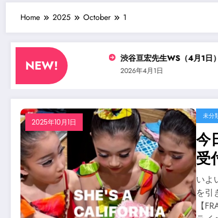
Home
2025
October
1
）渋谷先生ソロ公演に・・？
渋谷亘宏先生WS（4月1日）無
NEW!
2026年4月1日
未分
2025年10月1日
今
受
いよ
を引
【F