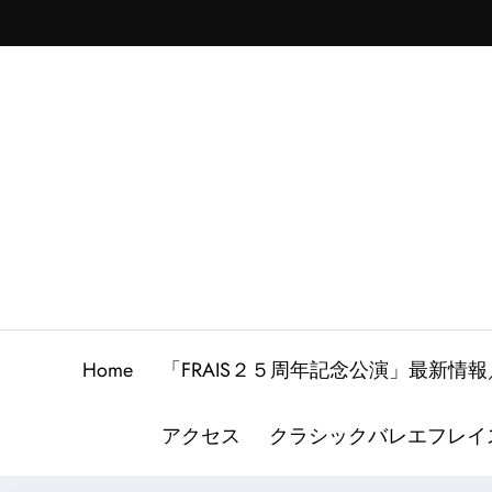
Skip
to
content
Home
「FRAIS２５周年記念公演」最新
アクセス
クラシックバレエフレイ