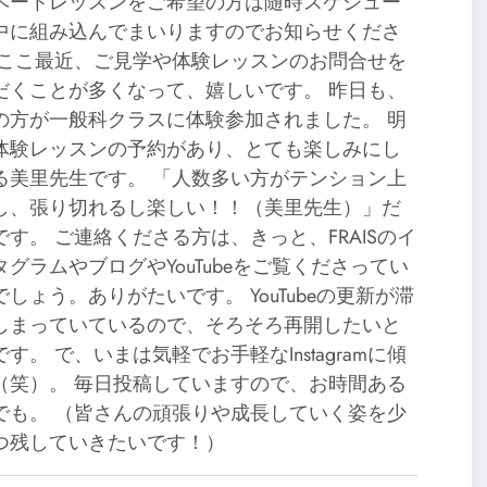
ベートレッスンをご希望の方は随時スケジュー
中に組み込んでまいりますのでお知らせくださ
 ここ最近、ご見学や体験レッスンのお問合せを
だくことが多くなって、嬉しいです。 昨日も、
の方が一般科クラスに体験参加されました。 明
体験レッスンの予約があり、とても楽しみにし
る美里先生です。 「人数多い方がテンション上
し、張り切れるし楽しい！！（美里先生）」だ
です。 ご連絡くださる方は、きっと、FRAISのイ
タグラムやブログやYouTubeをご覧くださってい
でしょう。ありがたいです。 YouTubeの更新が滞
しまっていているので、そろそろ再開したいと
す。 で、いまは気軽でお手軽なInstagramに傾
（笑）。 毎日投稿していますので、お時間ある
でも。 （皆さんの頑張りや成長していく姿を少
つ残していきたいです！）