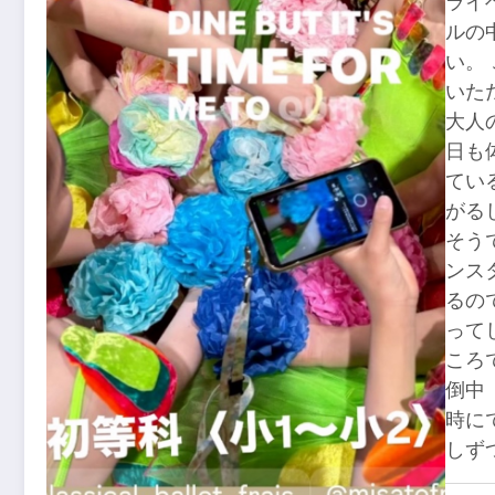
ライ
ルの
い。
いた
大人
日も
てい
がる
そう
ンス
るの
って
ころで
倒中
時に
しず